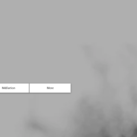
Médiation
More