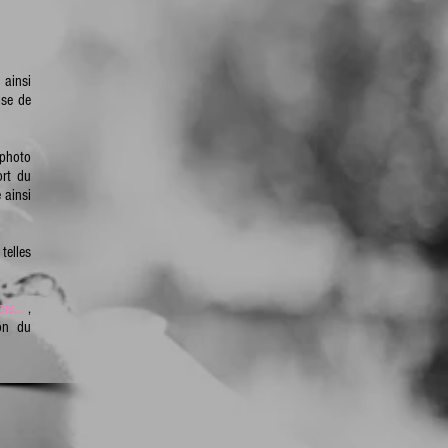
 ainsi
ise de
 photo
ort du
 ainsi
telles
is...
,
on du