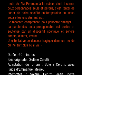
mots de Pia Petersen à la scène, c'est incarner
deux personnages seuls et perdus, c'est tenter de
parler de notre société contemporaine qui nous
sépare les uns des autres...
Se raconter, comprendre, pour peut-être changer.
La parole des deux protagonistes est portée et
soutenue par un dispositif scénique et sonore
simple, discret, vivant.
Une tentative de douceur tragique dans un monde
qui ne sait plus où il va. »
Durée : 60 minutes
Idée originale : Solène Cerutti
Adaptation du roman : Solène Cerutti, avec
l'aide d'Emmanuel Meirieu
Interprètes : Solène Cerutti, Jean Pierre
Pouvreau
Création lumière : Camille Olivier
Musique originale : Gilles Monfort
Scénographie et vidéo : Olivier Morvan
Régisseur vidéo : Emilien Plisson
Collaboration artistique : Emmanuel Meirieu