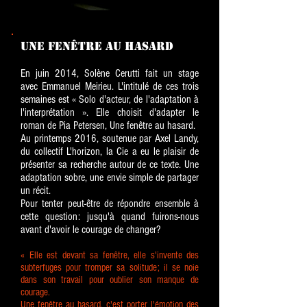
Une fenêtre au hasard
En juin 2014,
Solène Cerutti
fait un stage
avec Emmanuel Meirieu. L'intitulé de ces trois
semaines est « Solo d'acteur, de l'adaptation à
l'interprétation ». Elle choisit d'adapter le
roman de Pia Petersen, Une fenêtre au hasard.
Au printemps 2016, soutenue par Axel Landy,
du collectif L'horizon, la Cie a eu le plaisir de
présenter sa recherche autour de ce texte. Une
adaptation sobre, une envie simple de partager
un récit.
Pour tenter peut-être de répondre ensemble à
cette question: jusqu'à quand fuirons-nous
avant d'avoir le courage de changer?
« Elle est devant sa fenêtre, elle s'invente des
subterfuges pour tromper sa solitude; il se noie
dans son travail pour oublier son manque de
courage.
Une fenêtre au hasard, c'est porter l'émotion des